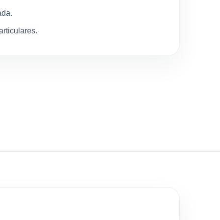
ada.
rticulares.